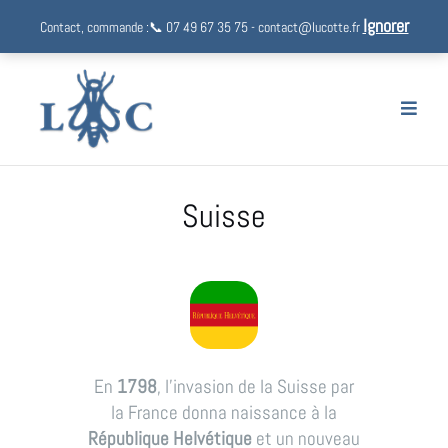
Ignorer
Contact, commande :📞 07 49 67 35 75 - contact@lucotte.fr
Aller
au
contenu
Suisse
En
1798
, l’invasion de la Suisse par
la France donna naissance à la
République Helvétique
et un nouveau