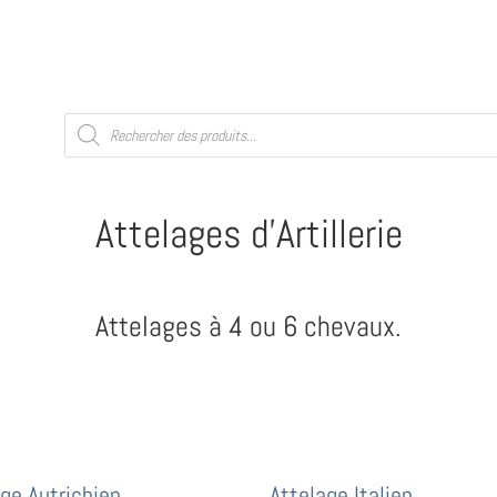
Recherche
de
produits
Attelages d'Artillerie
Attelages à 4 ou 6 chevaux.
ge Autrichien
Attelage Italien