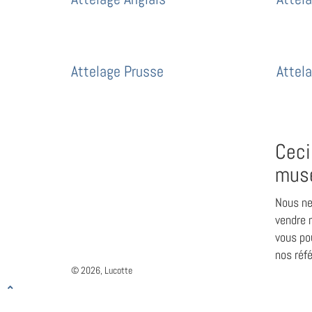
Attelage Prusse
Attel
Ceci
mus
Nous ne
vendre n
vous pou
nos réf
© 2026, Lucotte