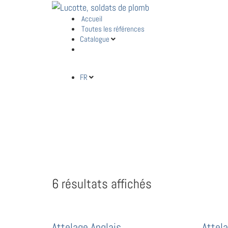
Aller
au
Accueil
Toutes les références
contenu
Catalogue
FR
6 résultats affichés
Attelage Anglais
Attela